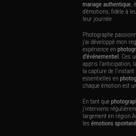
mariage authentique
, 
d'émotions, fidèle à leu
leur journée.
Photographe passionné
j'ai développé mon rega
expérience en
photogr
d'événementiel
. Ces u
appris l'anticipation, 
la capture de l'instan
essentielles en
photog
chaque émotion est u
En tant que
photograp
j'interviens régulière
largement en région Au
les
émotions spontan