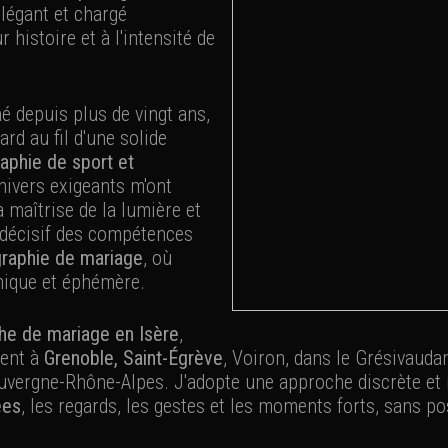
élégant et chargé
r histoire et à l'intensité de
 depuis plus de vingt ans,
rd au fil d'une solide
aphie de sport et
nivers exigeants m'ont
la maîtrise de la lumière et
t décisif des compétences
raphie de mariage
, où
nique et éphémère.
he de mariage en Isère
,
ment à
Grenoble, Saint-Égrève
, Voiron, dans le Grésivaudan
vergne-Rhône-Alpes. J'adopte une approche discrète et na
ées
, les regards, les gestes et les moments forts, sans p