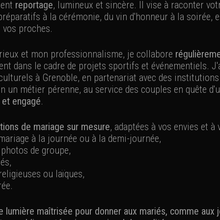
ment
reportage
, lumineux et sincère. Il vise à raconter vo
 préparatifs à la cérémonie, du vin d'honneur à la soirée, 
c vos proches.
ieux et mon professionnalisme, je collabore
régulièreme
nt dans le cadre de projets sportifs et événementiels. J'a
lturels à Grenoble, en partenariat avec des institutions 
sion un métier pérenne, au service des couples en quête d'
n et engagé
.
tions de mariage sur mesure
, adaptées à vos envies et à 
ariage à la journée ou à la demi-journée,
 photos de groupe,
és,
religieuses ou laïques,
rée.
une lumière maîtrisée pour donner aux mariés, comme aux jo